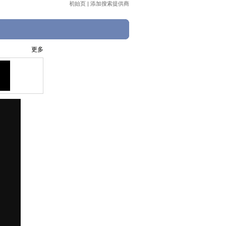
初始页
|
添加搜索提供商
更多