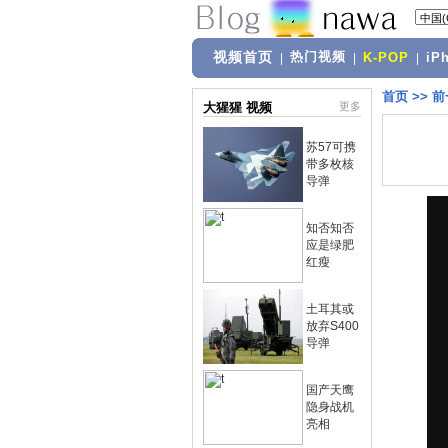
视频首页
热门视频
|
|
K-POP
|
iP
首页
>>
前
大猩猩 视频
更多
苏57可携
带多枚核
导弹
知否知否
应是绿肥
红瘦
土耳其或
放弃S400
导弹
国产天鹰
隐身战机
亮相