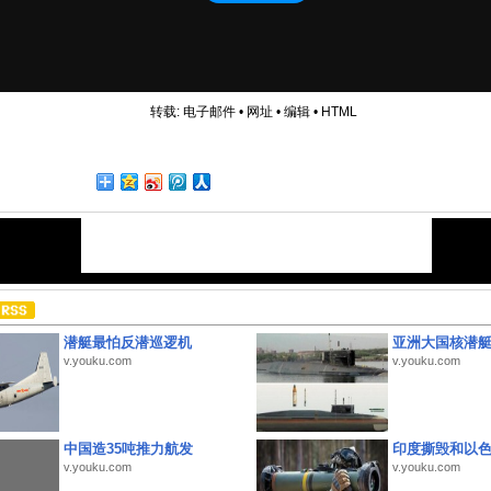
转载:
电子邮件
•
网址
•
编辑
•
HTML
潜艇最怕反潜巡逻机
亚洲大国核潜
v.youku.com
v.youku.com
中国造35吨推力航发
印度撕毁和以
v.youku.com
v.youku.com