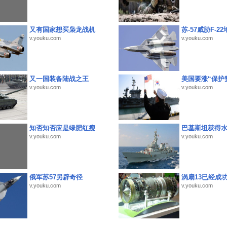
又有国家想买枭龙战机
苏-57威胁F-2
v.youku.com
v.youku.com
又一国装备陆战之王
美国要涨“保护
v.youku.com
v.youku.com
知否知否应是绿肥红瘦
巴基斯坦获得
v.youku.com
v.youku.com
俄军苏57另辟奇径
涡扇13已经成功
v.youku.com
v.youku.com