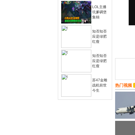
LOL主播
坑爹碉堡
集锦
知否知否
应是绿肥
红瘦
知否知否
应是绿肥
红瘦
苏47金雕
热门视频
战机前世
今生