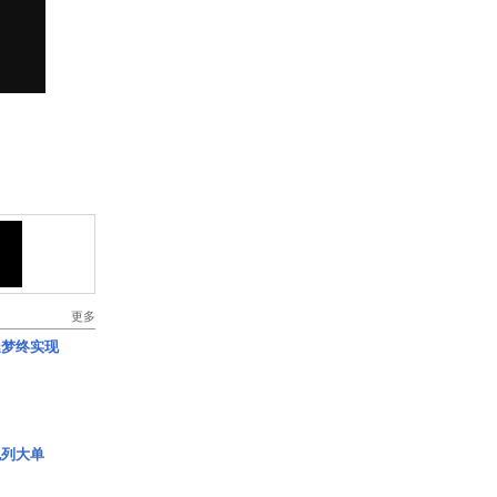
更多
艇梦终实现
色列大单