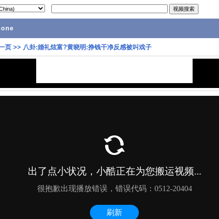
hone
一页
>>
八卦:婚礼炫富?黄晓明:挣钱干净反感被叫戏子