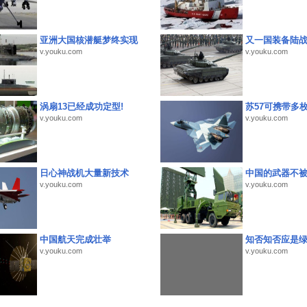
亚洲大国核潜艇梦终实现
又一国装备陆
v.youku.com
v.youku.com
涡扇13已经成功定型!
苏57可携带多
v.youku.com
v.youku.com
日心神战机大量新技术
中国的武器不被
v.youku.com
v.youku.com
中国航天完成壮举
知否知否应是
v.youku.com
v.youku.com