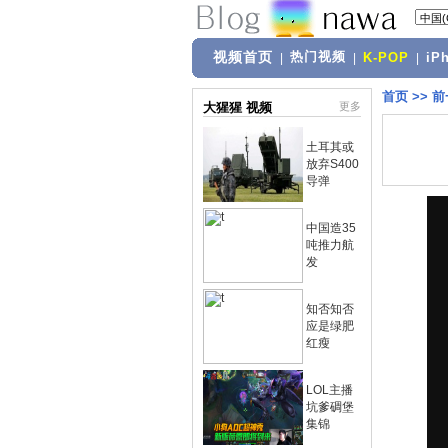
视频首页
热门视频
|
|
K-POP
|
iP
首页
>>
前
大猩猩 视频
更多
土耳其或
放弃S400
导弹
中国造35
吨推力航
发
知否知否
应是绿肥
红瘦
LOL主播
坑爹碉堡
集锦