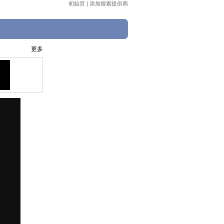
初始页
|
添加搜索提供商
更多