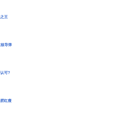
战之王
枚核导弹
认可?
绿肥红瘦