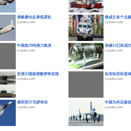
潜艇最怕反潜巡逻机
俄成立首个北
v.youku.com
v.youku.com
中国造35吨推力航发
涡扇13已经成功
v.youku.com
v.youku.com
亚洲大国核潜艇梦终实现
知否知否应是
v.youku.com
v.youku.com
俄军苏57另辟奇径
中国为何还服
v.youku.com
v.youku.com