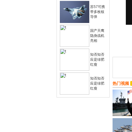
苏57可携
带多枚核
导弹
国产天鹰
隐身战机
亮相
知否知否
应是绿肥
红瘦
知否知否
热门视频
应是绿肥
红瘦