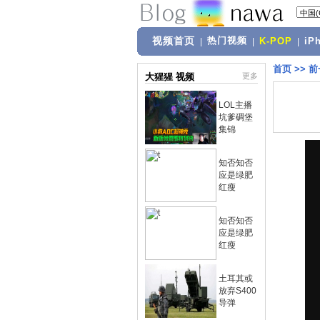
视频首页
热门视频
|
|
K-POP
|
iP
首页
>>
前
大猩猩 视频
更多
LOL主播
坑爹碉堡
集锦
知否知否
应是绿肥
红瘦
知否知否
应是绿肥
红瘦
土耳其或
放弃S400
导弹