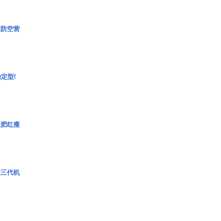
极防空营
定型!
绿肥红瘦
役三代机