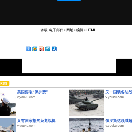
转载:
电子邮件
•
网址
•
编辑
•
HTML
美国要涨“保护费”
又一国装备陆
v.youku.com
v.youku.com
又有国家想买枭龙战机
俄罗斯这领域
v.youku.com
v.youku.com