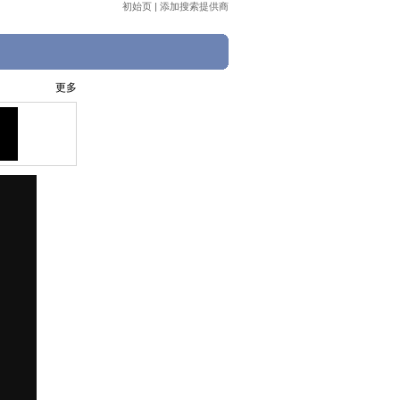
初始页
|
添加搜索提供商
更多