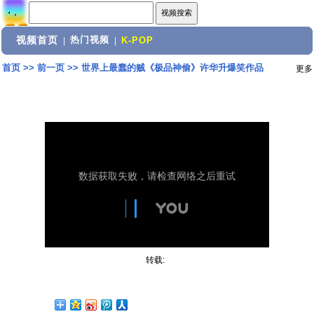
视频首页
热门视频
|
|
K-POP
首页
>>
前一页
>>
世界上最蠢的贼《极品神偷》许华升爆笑作品
更多
转载: