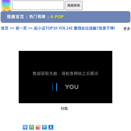
视频首页
热门视频
|
|
K-POP
首页
>>
前一页
>>
起小点TOP10 VOL142 最强走位连躲7发原子弹!
更多
转载: