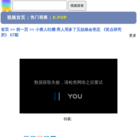
视频首页
热门视频
|
|
K-POP
首页
>>
前一页
>>
小黄人吐槽:男人用多了五姑娘会变态 《笑点研究
所》 67期
更多
转载: