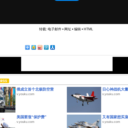
转载:
电子邮件
•
网址
•
编辑
•
HTML
俄成立首个北极防空营
日心神战机大
v.youku.com
v.youku.com
美国要涨“保护费”
又有国家想买
v.youku.com
v.youku.com