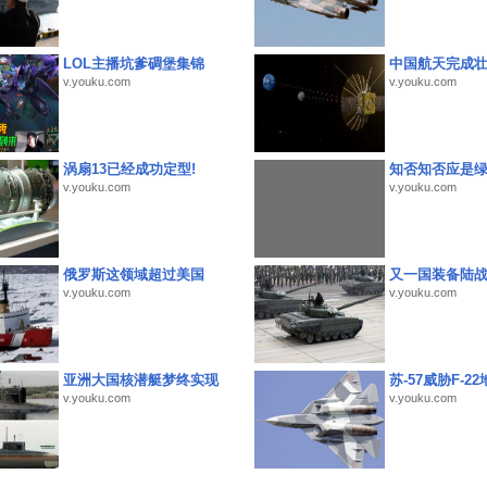
LOL主播坑爹碉堡集锦
中国航天完成
v.youku.com
v.youku.com
涡扇13已经成功定型!
知否知否应是
v.youku.com
v.youku.com
俄罗斯这领域超过美国
又一国装备陆
v.youku.com
v.youku.com
亚洲大国核潜艇梦终实现
苏-57威胁F-2
v.youku.com
v.youku.com