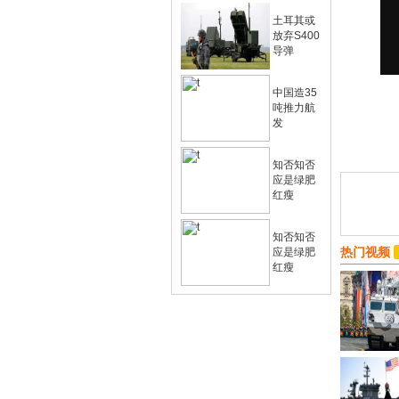
土耳其或
放弃S400
导弹
中国造35
吨推力航
发
知否知否
应是绿肥
红瘦
知否知否
热门视频
应是绿肥
红瘦