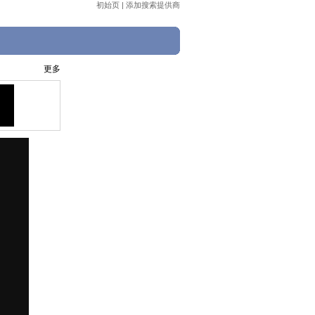
初始页
|
添加搜索提供商
更多