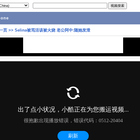
hone
一页
>>
Selina被骂活该被火烧 老公阿中:随她发泄