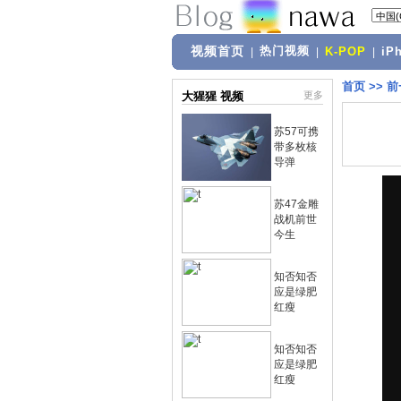
视频首页
热门视频
|
|
K-POP
|
iP
首页
>>
前
大猩猩 视频
更多
苏57可携
带多枚核
导弹
苏47金雕
战机前世
今生
知否知否
应是绿肥
红瘦
知否知否
应是绿肥
红瘦