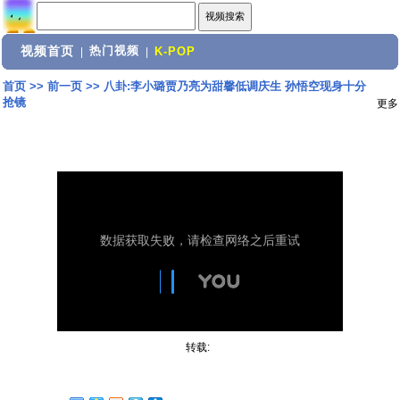
视频首页
热门视频
|
|
K-POP
首页
>>
前一页
>>
八卦:李小璐贾乃亮为甜馨低调庆生 孙悟空现身十分
抢镜
更多
转载: