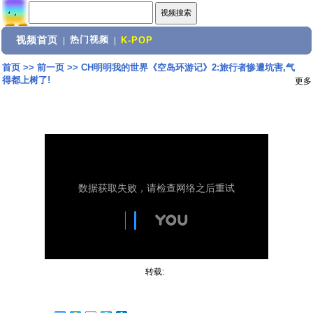
视频首页
热门视频
|
|
K-POP
首页
>>
前一页
>>
CH明明我的世界《空岛环游记》2:旅行者惨遭坑害,气
得都上树了!
更多
转载: