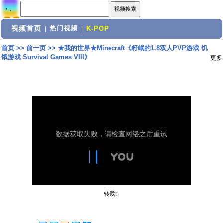
视频首页
热门视频
|
|
K-POP
首页
>>
前一页
>>
★我的世界★Minecraft《籽岷的1.8双人PVP游戏 饥
饿游戏 Survival Games VIII》
更多
转载: