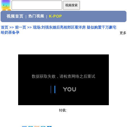
视频首页
热门视频
|
|
K-POP
首页
>>
前一页
>>
现场:刘强东婚后亮相郊区看洋房 疑似购置千万豪宅
给奶茶备孕
更多
转载: