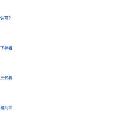
认可?
水下神器
役三代机
武器问世