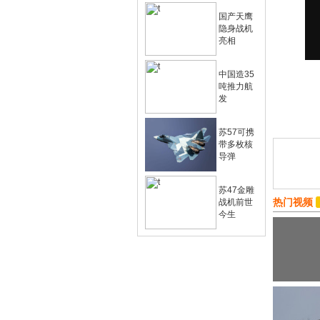
国产天鹰
隐身战机
亮相
中国造35
吨推力航
发
苏57可携
带多枚核
导弹
苏47金雕
热门视频
战机前世
今生