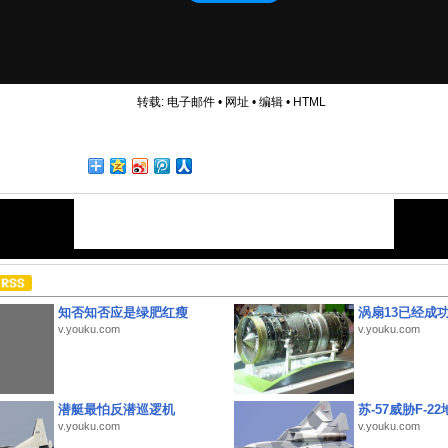
转载:
电子邮件
•
网址
•
编辑
•
HTML
知否知否应是绿肥红瘦
涡扇13已经成功
v.youku.com
v.youku.com
潜艇最怕反潜巡逻机
苏-57威胁F-2
v.youku.com
v.youku.com