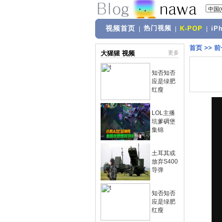
视频首页
热门视频
|
|
K-POP
|
iP
首页
>>
前
大猩猩 视频
更多
知否知否
应是绿肥
红瘦
LOL主播
坑爹碉堡
集锦
土耳其或
放弃S400
导弹
知否知否
应是绿肥
红瘦