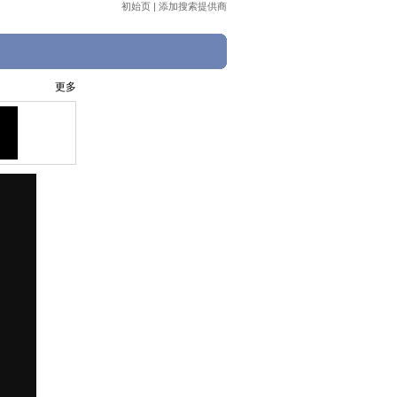
初始页
|
添加搜索提供商
更多