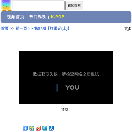
视频首页
热门视频
|
|
K-POP
首页
>>
前一页
>>
第97期【打眼记(上)】
更多
转载: