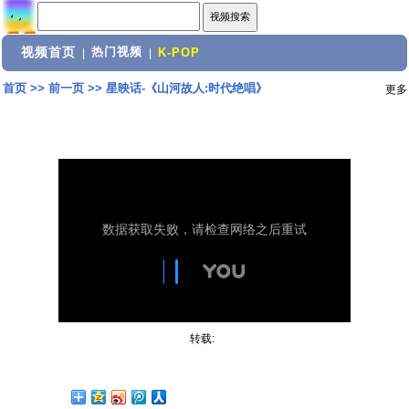
视频首页
热门视频
|
|
K-POP
首页
>>
前一页
>>
星映话-《山河故人:时代绝唱》
更多
转载: