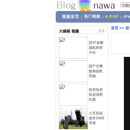
视频首页
热门视频
|
|
K-POP
|
iP
首页
>>
前
大猩猩 视频
更多
苏47金雕
战机前世
今生
国产天鹰
隐身战机
亮相
知否知否
应是绿肥
红瘦
土耳其或
放弃S400
导弹