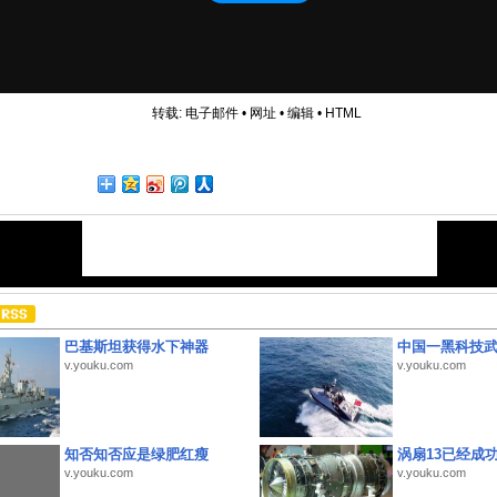
转载:
电子邮件
•
网址
•
编辑
•
HTML
巴基斯坦获得水下神器
中国一黑科技
v.youku.com
v.youku.com
知否知否应是绿肥红瘦
涡扇13已经成功
v.youku.com
v.youku.com