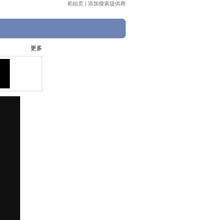
初始页
|
添加搜索提供商
更多