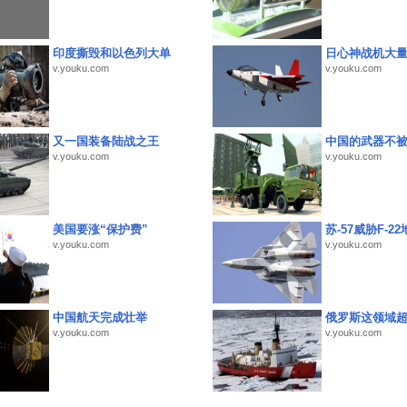
印度撕毁和以色列大单
日心神战机大
v.youku.com
v.youku.com
又一国装备陆战之王
中国的武器不被
v.youku.com
v.youku.com
美国要涨“保护费”
苏-57威胁F-2
v.youku.com
v.youku.com
中国航天完成壮举
俄罗斯这领域
v.youku.com
v.youku.com