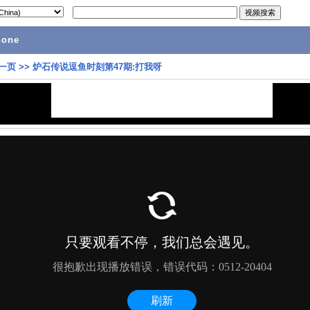
hone
一页
>>
炉石传说逗鱼时刻第47期:打我呀