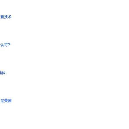
量新技术
认可?
2地位
超过美国