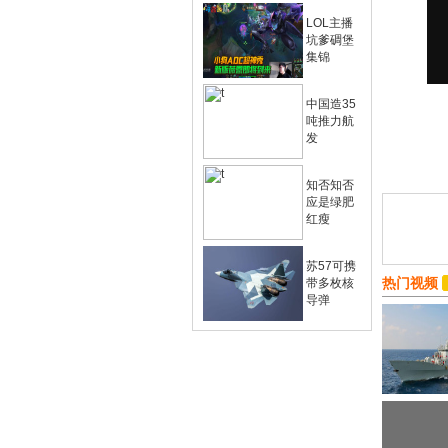
LOL主播
坑爹碉堡
集锦
中国造35
吨推力航
发
知否知否
应是绿肥
红瘦
苏57可携
热门视频
带多枚核
导弹