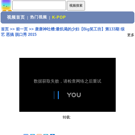
视频首页
热门视频
|
|
K-POP
首页
>>
前一页
>>
唐唐神吐槽:最饥渴的少妇【Big笑工坊】第133期 综
艺 恶搞 脱口秀 2015
更多
转载: