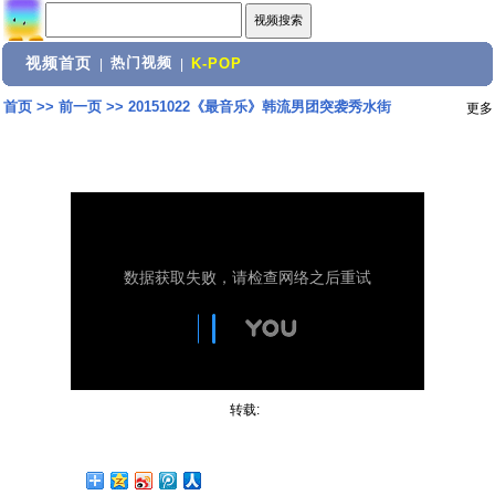
视频首页
热门视频
|
|
K-POP
首页
>>
前一页
>>
20151022《最音乐》韩流男团突袭秀水街
更多
转载: