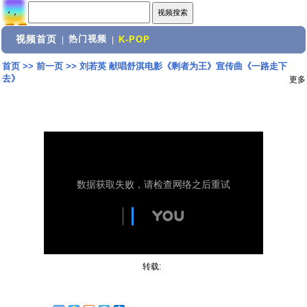
视频首页
热门视频
|
|
K-POP
首页
>>
前一页
>>
刘若英 献唱舒淇电影《剩者为王》宣传曲《一路走下
去》
更多
转载: