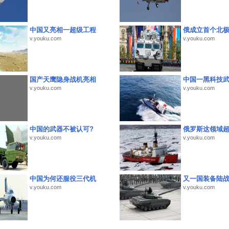
中国又亮相一超级工程
俄成立首个北
v.youku.com
v.youku.com
国产天鹰隐身战机亮相
中国一黑科技
v.youku.com
v.youku.com
中国的武器不被认可?
俄罗斯这领域
v.youku.com
v.youku.com
中国为何还服役三代机
又一国装备陆
v.youku.com
v.youku.com