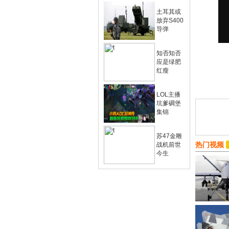
土耳其或
放弃S400
导弹
知否知否
应是绿肥
红瘦
LOL主播
坑爹碉堡
集锦
苏47金雕
热门视频
战机前世
今生