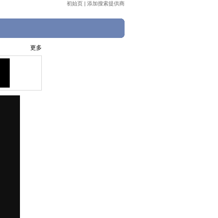
初始页
|
添加搜索提供商
更多