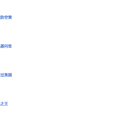
极防空营
武器问世
超过美国
战之王