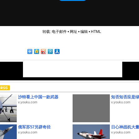
转载:
电子邮件
•
网址
•
编辑
•
HTML
沙特看上中国一款武器
知否知否应是
v.youku.com
v.youku.com
俄军苏57另辟奇径
日心神战机大
v.youku.com
v.youku.com