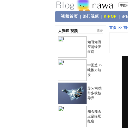
视频首页
热门视频
|
|
K-POP
|
iP
首页
>>
前
大猩猩 视频
更多
知否知否
应是绿肥
红瘦
中国造35
吨推力航
发
苏57可携
带多枚核
导弹
知否知否
应是绿肥
红瘦