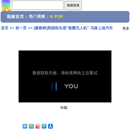
视频首页
热门视频
|
|
K-POP
首页
>>
前一页
>>
[爆新鲜]美国街头现“骷髅无人机” 马路上追汽车
更多
转载: