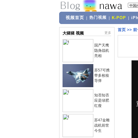
视频首页
热门视频
|
|
K-POP
|
iP
首页
>>
前
大猩猩 视频
更多
国产天鹰
隐身战机
亮相
苏57可携
带多枚核
导弹
知否知否
应是绿肥
红瘦
苏47金雕
战机前世
今生