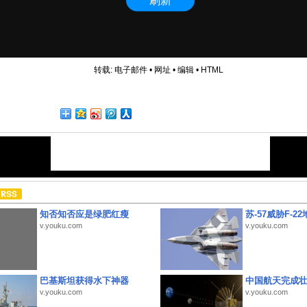
转载:
电子邮件
•
网址
•
编辑
•
HTML
知否知否应是绿肥红瘦
苏-57威胁F-2
v.youku.com
v.youku.com
巴基斯坦获得水下神器
中国航天完成
v.youku.com
v.youku.com