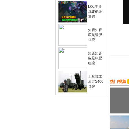
LOL主播
坑爹碉堡
集锦
知否知否
应是绿肥
红瘦
知否知否
应是绿肥
红瘦
土耳其或
热门视频
放弃S400
导弹