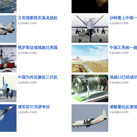
又有国家想买枭龙战机
沙特看上中国
v.youku.com
v.youku.com
俄罗斯这领域超过美国
中国又亮相一
v.youku.com
v.youku.com
中国为何还服役三代机
涡扇13已经成功
v.youku.com
v.youku.com
俄军苏57另辟奇径
潜艇最怕反潜
v.youku.com
v.youku.com