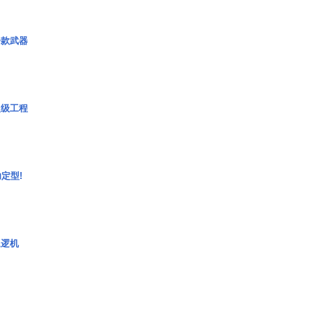
一款武器
超级工程
定型!
巡逻机