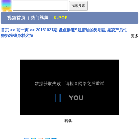
视频首页
热门视频
|
|
K-POP
首页
>>
前一页
>>
20151021期 盘点惨遭S姐揩油的男明星 昆凌产后忙
赚奶粉钱身材火辣
更多
转载: