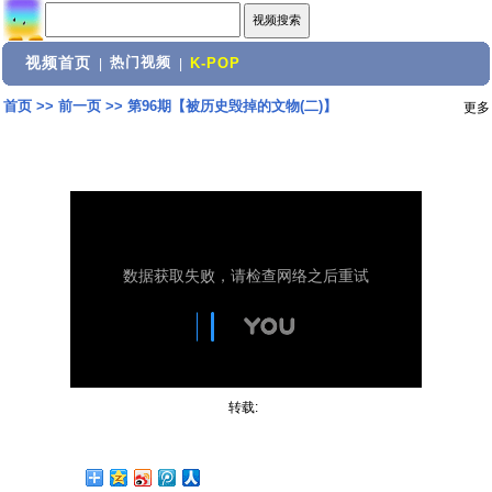
视频首页
热门视频
|
|
K-POP
首页
>>
前一页
>>
第96期【被历史毁掉的文物(二)】
更多
转载: