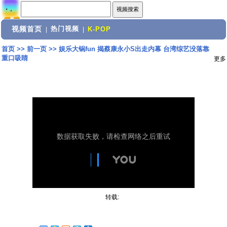
视频首页
热门视频
|
|
K-POP
首页
>>
前一页
>>
娱乐大锅fun 揭蔡康永小S出走内幕 台湾综艺没落靠
重口吸睛
更多
转载: