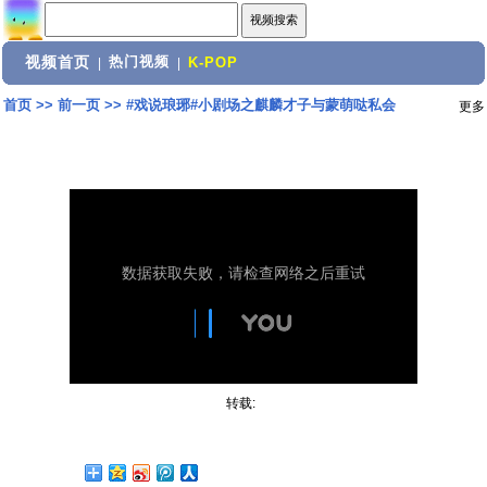
视频首页
热门视频
|
|
K-POP
首页
>>
前一页
>>
#戏说琅琊#小剧场之麒麟才子与蒙萌哒私会
更多
转载: