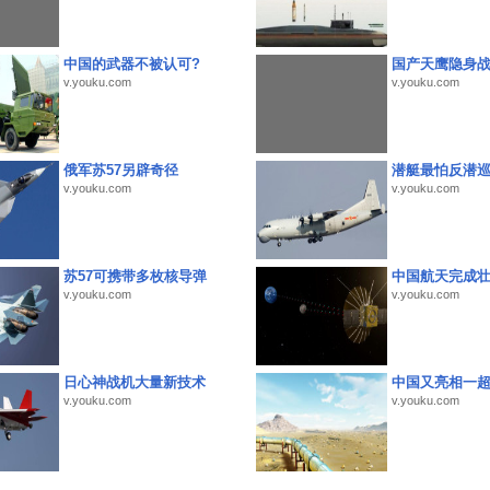
中国的武器不被认可?
国产天鹰隐身
v.youku.com
v.youku.com
俄军苏57另辟奇径
潜艇最怕反潜
v.youku.com
v.youku.com
苏57可携带多枚核导弹
中国航天完成
v.youku.com
v.youku.com
日心神战机大量新技术
中国又亮相一
v.youku.com
v.youku.com