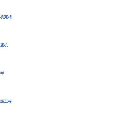
战机亮相
巡逻机
壮举
超级工程