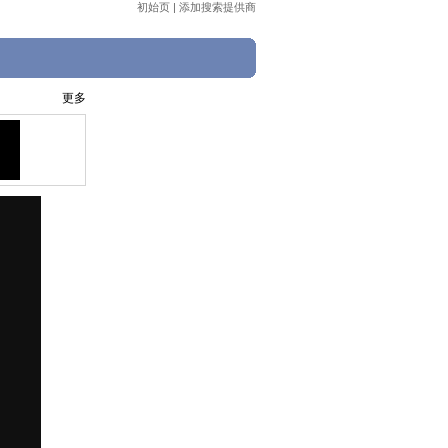
初始页
|
添加搜索提供商
更多