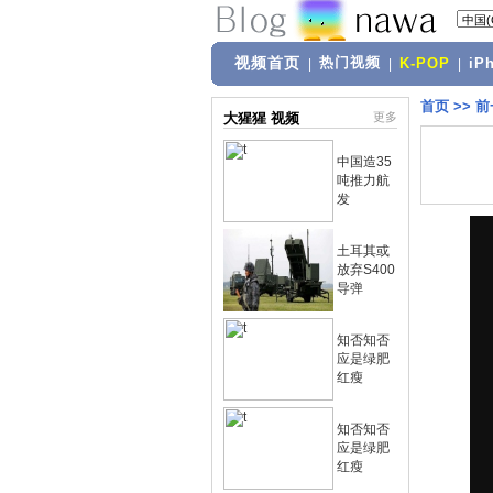
视频首页
热门视频
|
|
K-POP
|
iP
首页
>>
前
大猩猩 视频
更多
中国造35
吨推力航
发
土耳其或
放弃S400
导弹
知否知否
应是绿肥
红瘦
知否知否
应是绿肥
红瘦