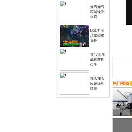
知否知否
应是绿肥
红瘦
LOL主播
坑爹碉堡
集锦
苏47金雕
战机前世
今生
知否知否
热门视频
应是绿肥
红瘦