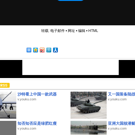
转载:
电子邮件
•
网址
•
编辑
•
HTML
沙特看上中国一款武器
又一国装备陆
v.youku.com
v.youku.com
知否知否应是绿肥红瘦
亚洲大国核潜
v.youku.com
v.youku.com