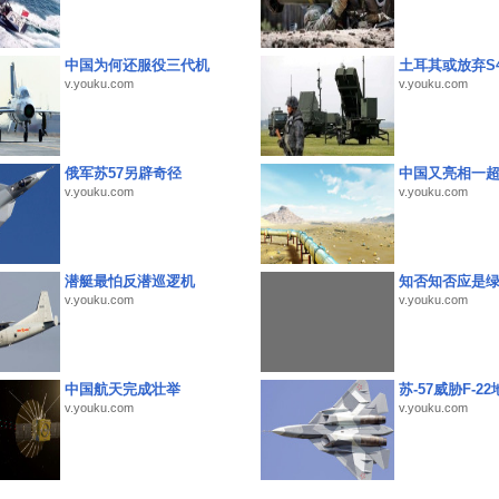
中国为何还服役三代机
土耳其或放弃S4
v.youku.com
v.youku.com
俄军苏57另辟奇径
中国又亮相一
v.youku.com
v.youku.com
潜艇最怕反潜巡逻机
知否知否应是
v.youku.com
v.youku.com
中国航天完成壮举
苏-57威胁F-2
v.youku.com
v.youku.com