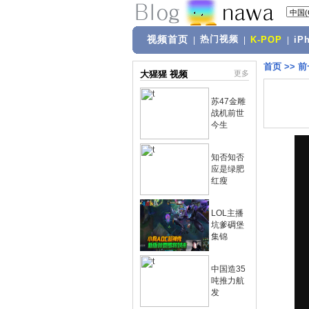
视频首页
热门视频
|
|
K-POP
|
iP
首页
>>
前
大猩猩 视频
更多
苏47金雕
战机前世
今生
知否知否
应是绿肥
红瘦
LOL主播
坑爹碉堡
集锦
中国造35
吨推力航
发