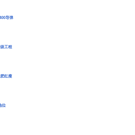
00导弹
超级工程
绿肥红瘦
2地位