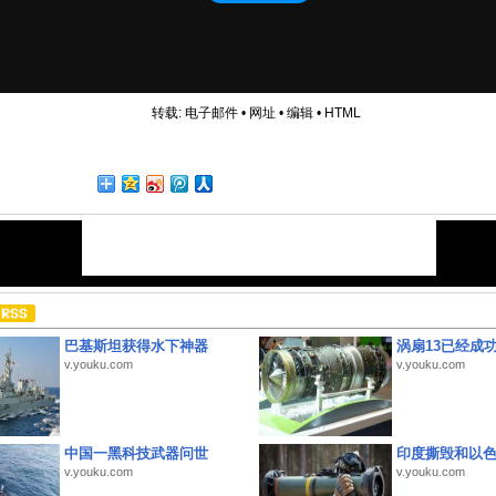
转载:
电子邮件
•
网址
•
编辑
•
HTML
巴基斯坦获得水下神器
涡扇13已经成功
v.youku.com
v.youku.com
中国一黑科技武器问世
印度撕毁和以
v.youku.com
v.youku.com