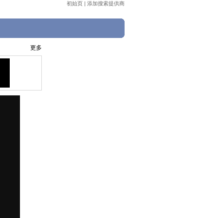
初始页
|
添加搜索提供商
更多