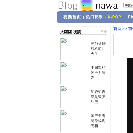
视频首页
热门视频
|
|
K-POP
|
iP
首页
>>
前
大猩猩 视频
更多
苏47金雕
战机前世
今生
中国造35
吨推力航
发
知否知否
应是绿肥
红瘦
国产天鹰
隐身战机
亮相