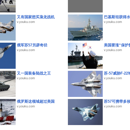
又有国家想买枭龙战机
巴基斯坦获得
v.youku.com
v.youku.com
俄军苏57另辟奇径
美国要涨“保护
v.youku.com
v.youku.com
又一国装备陆战之王
苏-57威胁F-2
v.youku.com
v.youku.com
俄罗斯这领域超过美国
苏57可携带多
v.youku.com
v.youku.com