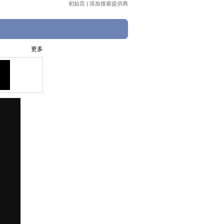
初始页
|
添加搜索提供商
更多