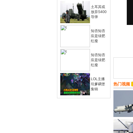
土耳其或
放弃S400
导弹
知否知否
应是绿肥
红瘦
知否知否
应是绿肥
红瘦
LOL主播
热门视频
坑爹碉堡
集锦