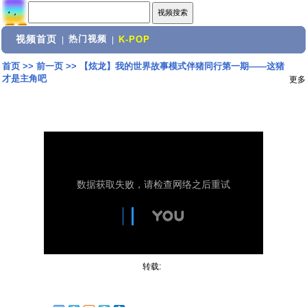
视频首页
热门视频
|
|
K-POP
首页
>>
前一页
>>
【炫龙】我的世界故事模式伴猪同行第一期——这猪
才是主角吧
更多
转载: