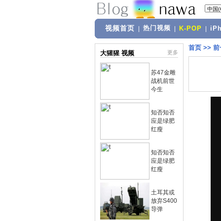
视频首页
热门视频
|
|
K-POP
|
iP
首页
>>
前
大猩猩 视频
更多
苏47金雕
战机前世
今生
知否知否
应是绿肥
红瘦
知否知否
应是绿肥
红瘦
土耳其或
放弃S400
导弹