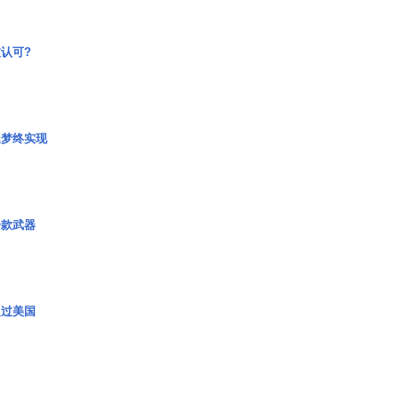
认可?
艇梦终实现
一款武器
超过美国