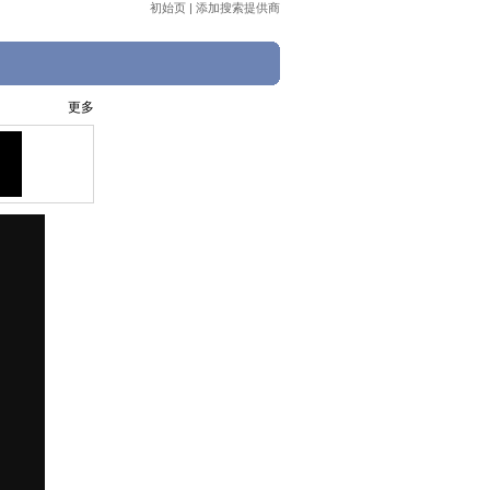
初始页
|
添加搜索提供商
更多