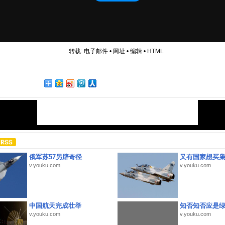
转载:
电子邮件
•
网址
•
编辑
•
HTML
俄军苏57另辟奇径
又有国家想买
v.youku.com
v.youku.com
中国航天完成壮举
知否知否应是
v.youku.com
v.youku.com