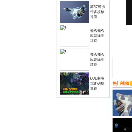
苏57可携
带多枚核
导弹
知否知否
应是绿肥
红瘦
知否知否
应是绿肥
红瘦
LOL主播
热门视频
坑爹碉堡
集锦