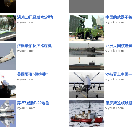
涡扇13已经成功定型!
中国的武器不被
v.youku.com
v.youku.com
潜艇最怕反潜巡逻机
亚洲大国核潜
v.youku.com
v.youku.com
美国要涨“保护费”
沙特看上中国
v.youku.com
v.youku.com
苏-57威胁F-22地位
俄罗斯这领域
v.youku.com
v.youku.com