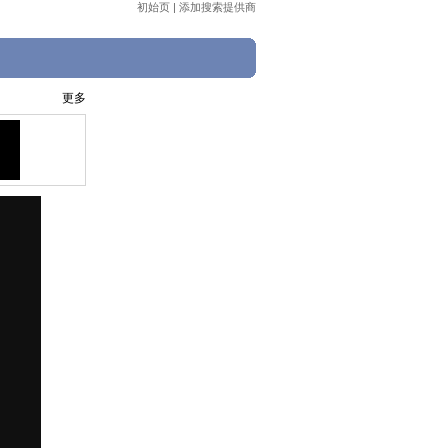
初始页
|
添加搜索提供商
更多