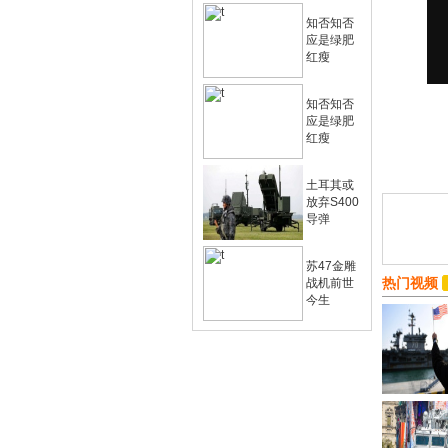
知否知否
应是绿肥
红瘦
知否知否
应是绿肥
红瘦
土耳其或
放弃S400
导弹
苏47金雕
热门视频
战机前世
今生