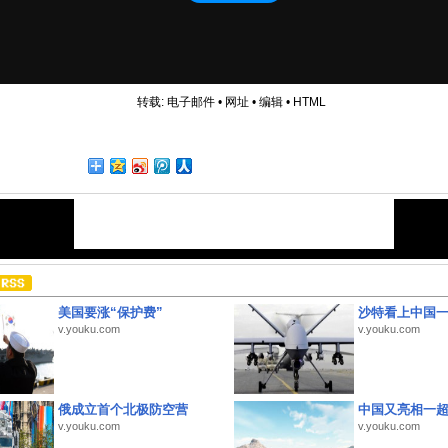
转载:
电子邮件
•
网址
•
编辑
•
HTML
美国要涨“保护费”
沙特看上中国
v.youku.com
v.youku.com
俄成立首个北极防空营
中国又亮相一
v.youku.com
v.youku.com