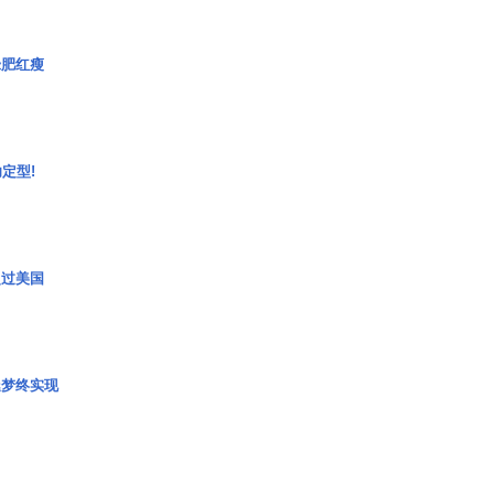
绿肥红瘦
定型!
超过美国
艇梦终实现