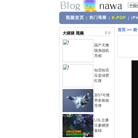
视频首页
热门视频
|
|
K-POP
|
iP
首页
>>
前
大猩猩 视频
更多
国产天鹰
隐身战机
亮相
知否知否
应是绿肥
红瘦
苏57可携
带多枚核
导弹
LOL主播
坑爹碉堡
集锦