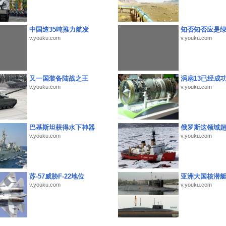
中国造35吨推力航发
知否知否应是
v.youku.com
v.youku.com
又一国装备陆战之王
涡扇13已经成功
v.youku.com
v.youku.com
巴基斯坦获得水下神器
俄罗斯这领域
v.youku.com
v.youku.com
苏-57威胁F-22地位
亚洲大国核潜
v.youku.com
v.youku.com