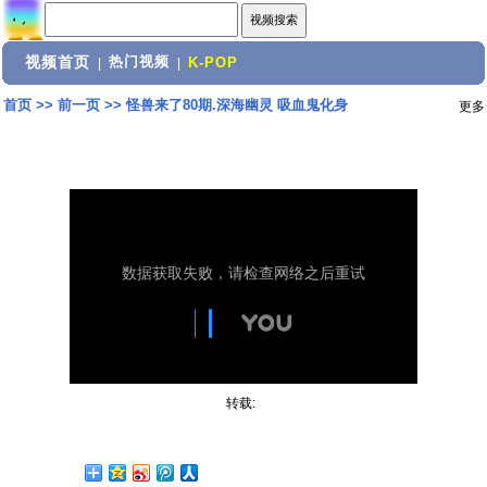
视频首页
热门视频
|
|
K-POP
首页
>>
前一页
>>
怪兽来了80期.深海幽灵 吸血鬼化身
更多
转载: