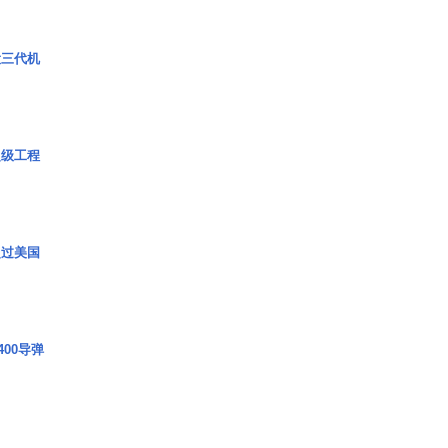
役三代机
超级工程
超过美国
00导弹