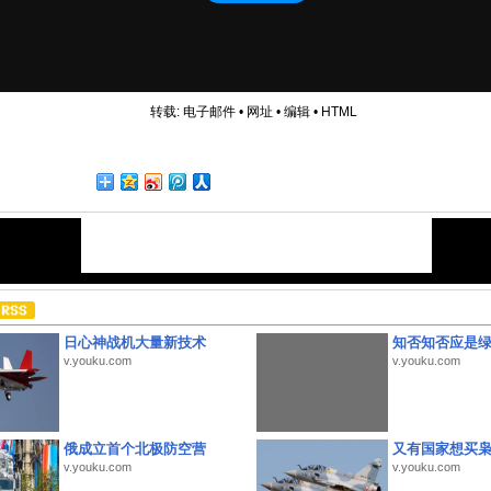
转载:
电子邮件
•
网址
•
编辑
•
HTML
日心神战机大量新技术
知否知否应是
v.youku.com
v.youku.com
俄成立首个北极防空营
又有国家想买
v.youku.com
v.youku.com