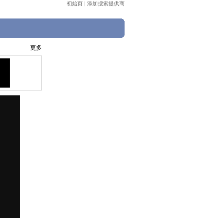
初始页
|
添加搜索提供商
更多