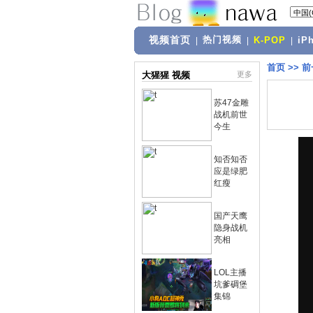
视频首页
热门视频
|
|
K-POP
|
iP
首页
>>
前
大猩猩 视频
更多
苏47金雕
战机前世
今生
知否知否
应是绿肥
红瘦
国产天鹰
隐身战机
亮相
LOL主播
坑爹碉堡
集锦