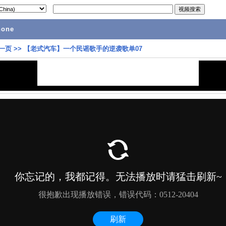
hone
一页
>>
【老式汽车】一个民谣歌手的逆袭歌单07