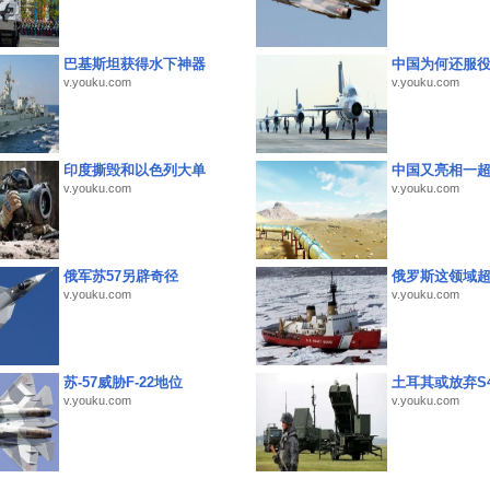
巴基斯坦获得水下神器
中国为何还服
v.youku.com
v.youku.com
印度撕毁和以色列大单
中国又亮相一
v.youku.com
v.youku.com
俄军苏57另辟奇径
俄罗斯这领域
v.youku.com
v.youku.com
苏-57威胁F-22地位
土耳其或放弃S4
v.youku.com
v.youku.com