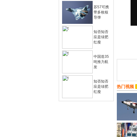
苏57可携
带多枚核
导弹
知否知否
应是绿肥
红瘦
中国造35
吨推力航
发
知否知否
热门视频
应是绿肥
红瘦