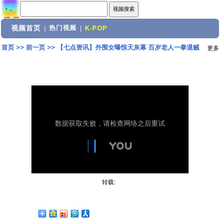
视频首页
热门视频
|
|
K-POP
首页
>>
前一页
>>
【七点资讯】外围女曝惊天灰幕 百岁老人一拳退贼
更多
转载: