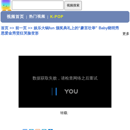
视频首页
热门视频
|
|
K-POP
首页
>>
前一页
>>
娱乐大锅fun 颁奖典礼上的“豪言壮举” Baby晓明秀
恩爱金秀贤狂哭脸变形
更多
转载: