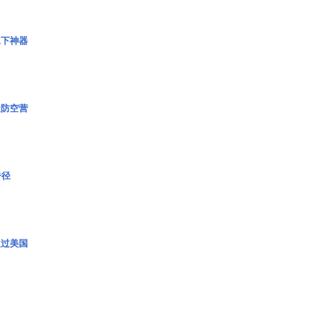
水下神器
极防空营
奇径
超过美国