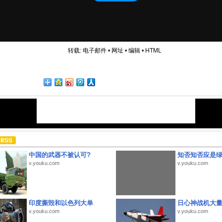
转载:
电子邮件
•
网址
•
编辑
•
HTML
中国的武器不被认可?
知否知否应是
v.youku.com
v.youku.com
印度撕毁和以色列大单
日心神战机大
v.youku.com
v.youku.com