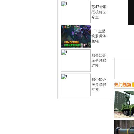
苏47金雕
战机前世
今生
LOL主播
坑爹碉堡
集锦
知否知否
应是绿肥
红瘦
知否知否
热门视频
应是绿肥
红瘦