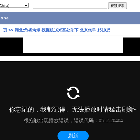
hone
一页
>>
湖北:危桥垮塌 挖掘机16米高处坠下 北京您早 151015