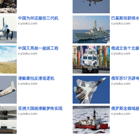
中国为何还服役三代机
巴基斯坦获得
v.youku.com
v.youku.com
中国又亮相一超级工程
俄成立首个北
v.youku.com
v.youku.com
潜艇最怕反潜巡逻机
俄军苏57另辟
v.youku.com
v.youku.com
亚洲大国核潜艇梦终实现
俄罗斯这领域
v.youku.com
v.youku.com