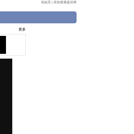
初始页
|
添加搜索提供商
更多