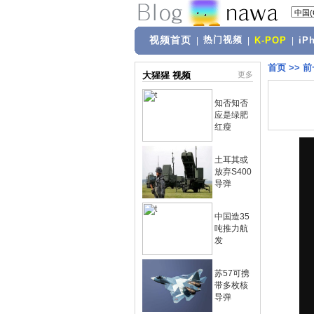
视频首页
热门视频
|
|
K-POP
|
iP
首页
>>
前
大猩猩 视频
更多
知否知否
应是绿肥
红瘦
土耳其或
放弃S400
导弹
中国造35
吨推力航
发
苏57可携
带多枚核
导弹