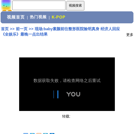
视频首页
热门视频
|
|
K-POP
首页
>>
前一页
>>
现场:baby素颜前往整形医院验明真身 经济人回应
《全娱乐》最晚一点出结果
更多
转载: