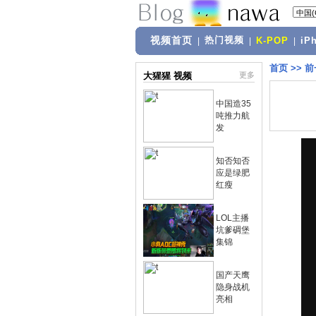
视频首页
热门视频
|
|
K-POP
|
iP
首页
>>
前
大猩猩 视频
更多
中国造35
吨推力航
发
知否知否
应是绿肥
红瘦
LOL主播
坑爹碉堡
集锦
国产天鹰
隐身战机
亮相