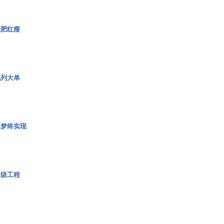
绿肥红瘦
色列大单
艇梦终实现
超级工程