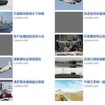
巴基斯坦获得水下神器
知否知否应是
v.youku.com
v.youku.com
苏47金雕战机前世今生
印度撕毁和以
v.youku.com
v.youku.com
潜艇最怕反潜巡逻机
亚洲大国核潜
v.youku.com
v.youku.com
俄罗斯这领域超过美国
中国又亮相一
v.youku.com
v.youku.com