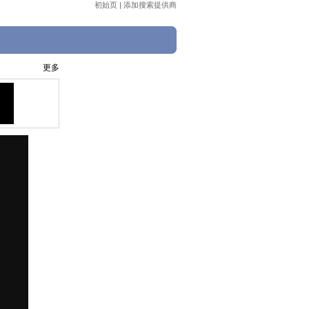
初始页
|
添加搜索提供商
更多