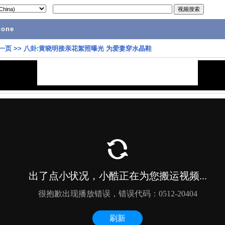
hone
一页
>>
八卦:黄晓明接亲花絮照曝光 为爱妻穿水晶鞋