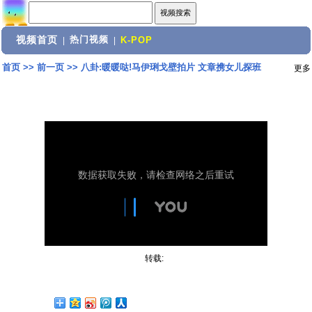
视频首页
热门视频
|
|
K-POP
首页
>>
前一页
>>
八卦:暖暖哒!马伊琍戈壁拍片 文章携女儿探班
更多
转载: