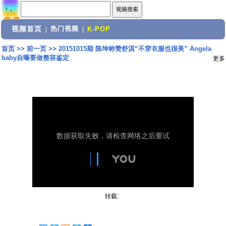
视频首页
热门视频
|
|
K-POP
首页
>>
前一页
>>
20151015期 陈坤称赞舒淇“不穿衣服也很美” Angela
baby自曝要做整容鉴定
更多
转载: