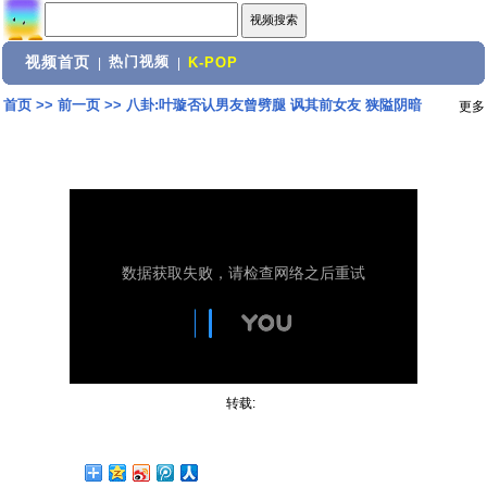
视频首页
热门视频
|
|
K-POP
首页
>>
前一页
>>
八卦:叶璇否认男友曾劈腿 讽其前女友 狭隘阴暗
更多
转载: