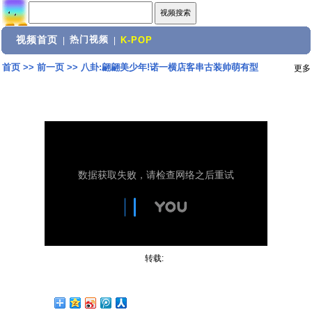
视频首页
热门视频
|
|
K-POP
首页
>>
前一页
>>
八卦:翩翩美少年!诺一横店客串古装帅萌有型
更多
转载: