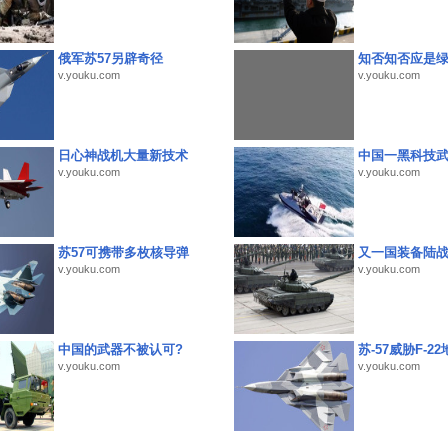
俄军苏57另辟奇径
知否知否应是
v.youku.com
v.youku.com
日心神战机大量新技术
中国一黑科技
v.youku.com
v.youku.com
苏57可携带多枚核导弹
又一国装备陆
v.youku.com
v.youku.com
中国的武器不被认可?
苏-57威胁F-2
v.youku.com
v.youku.com