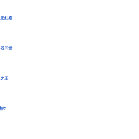
绿肥红瘦
武器问世
战之王
2地位