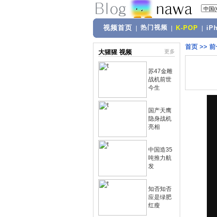
视频首页
热门视频
|
|
K-POP
|
iP
首页
>>
前
大猩猩 视频
更多
苏47金雕
战机前世
今生
国产天鹰
隐身战机
亮相
中国造35
吨推力航
发
知否知否
应是绿肥
红瘦