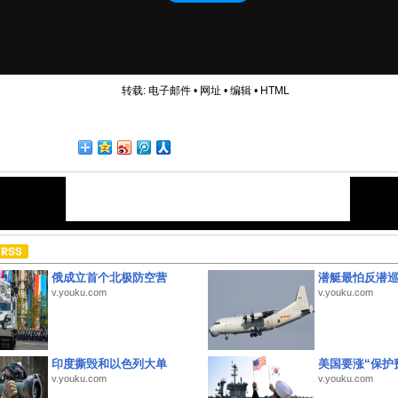
转载:
电子邮件
•
网址
•
编辑
•
HTML
俄成立首个北极防空营
潜艇最怕反潜
v.youku.com
v.youku.com
印度撕毁和以色列大单
美国要涨“保护
v.youku.com
v.youku.com