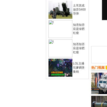
土耳其或
放弃S400
导弹
知否知否
应是绿肥
红瘦
知否知否
应是绿肥
红瘦
LOL主播
热门视频
坑爹碉堡
集锦