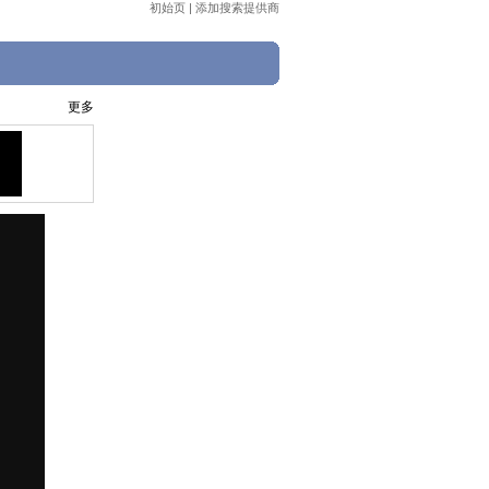
初始页
|
添加搜索提供商
更多