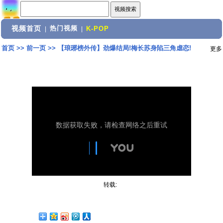
视频首页
热门视频
|
|
K-POP
首页
>>
前一页
>>
【琅琊榜外传】劲爆结局!梅长苏身陷三角虐恋!
更多
转载: