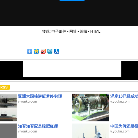
转载:
电子邮件
•
网址
•
编辑
•
HTML
亚洲大国核潜艇梦终实现
涡扇13已经成功
v.youku.com
v.youku.com
知否知否应是绿肥红瘦
中国为何还服
v.youku.com
v.youku.com