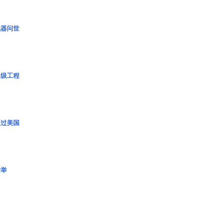
武器问世
超级工程
超过美国
壮举