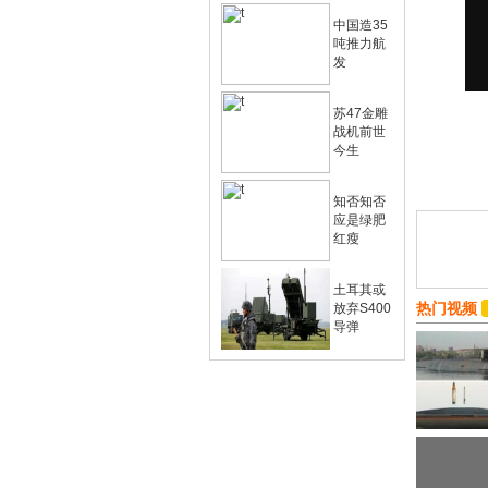
中国造35
吨推力航
发
苏47金雕
战机前世
今生
知否知否
应是绿肥
红瘦
土耳其或
热门视频
放弃S400
导弹