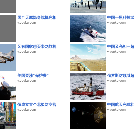
国产天鹰隐身战机亮相
中国一黑科技
v.youku.com
v.youku.com
又有国家想买枭龙战机
中国又亮相一
v.youku.com
v.youku.com
美国要涨“保护费”
俄罗斯这领域
v.youku.com
v.youku.com
俄成立首个北极防空营
中国航天完成
v.youku.com
v.youku.com