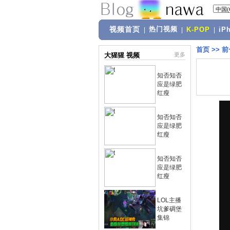
视频首页
热门视频
|
|
K-POP
|
iP
首页
>>
前
大猩猩 视频
更多
知否知否
应是绿肥
红瘦
知否知否
应是绿肥
红瘦
知否知否
应是绿肥
红瘦
LOL主播
坑爹碉堡
集锦