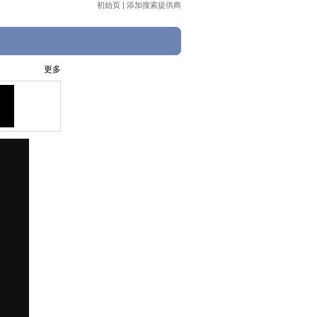
初始页
|
添加搜索提供商
更多