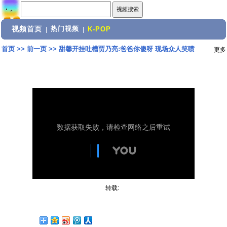
视频首页
热门视频
|
|
K-POP
首页
>>
前一页
>>
甜馨开挂吐槽贾乃亮:爸爸你傻呀 现场众人笑喷
更多
转载: