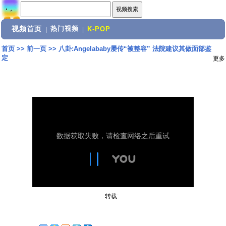
视频首页
热门视频
|
|
K-POP
首页
>>
前一页
>>
八卦:Angelababy屡传“被整容” 法院建议其做面部鉴
定
更多
转载: