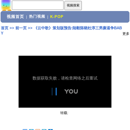
视频首页
热门视频
|
|
K-POP
首页
>>
前一页
>>
《云中歌》策划版预告:陆毅陈晓杜淳三男撕逼争BAB
Y
更多
转载: