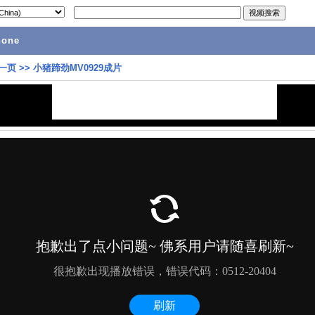
hone
一页
>>
小猪蹄劲MV0929成片