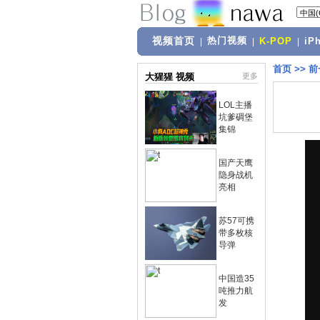
视频首页
热门视频
|
|
K-POP
|
iP
首页
>>
前
大猩猩 视频
更多
LOL主播
坑爹碉堡
集锦
国产天鹰
隐身战机
亮相
苏57可携
带多枚核
导弹
中国造35
吨推力航
发