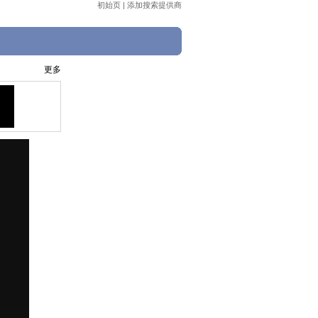
初始页
|
添加搜索提供商
更多