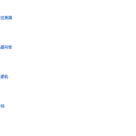
超过美国
武器问世
巡逻机
奇径