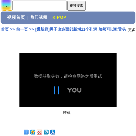
视频首页
热门视频
|
|
K-POP
首页
>>
前一页
>>
[爆新鲜]男子改造面部新增11个孔洞 脸颊可以吐舌头
更多
转载: